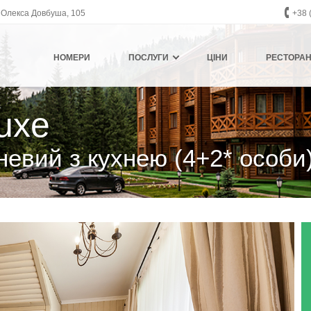
л. Олекса Довбуша, 105
+38 
НОМЕРИ
ПОСЛУГИ
ЦІНИ
РЕСТОРА
uxe
невий з кухнею (4+2* особи