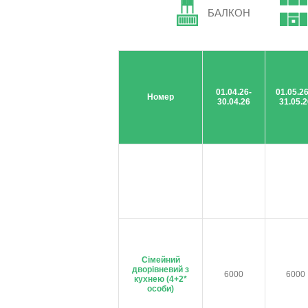
БАЛКОН
01.04.26-
01.05.26
Номер
30.04.26
31.05.2
Сімейний
дворівневий з
6000
6000
кухнею (4+2*
особи)