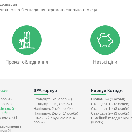
.
роживання.
безкоштовно без надання окремого спального місця.
Прокат обладнання
Низькі ціни
Luxe
SPA корпус
Корпус Котедж
 особа)
Стандарт 1-к (2 особи)
Економ 1-к (2 особи)
 особа)
Стандарт 1-к (3 особи)
Стандарт 1-к (2 особи)
івневий з
Напівлюкс 2-к (4 особи)
Стандарт 1-к (3 особи)
особи)
Напівлюкс 2-к (5+1* особа)
Стандарт 2-к (3 особи)
хнею 2-к (4
Сімейний з кухнею 2-к (4
Сімейний котедж з кухн
особи)
(8 осіб)
вохрівневі з
іном (4