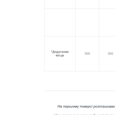
*Додаткове
500
500
місце
На першому поверсі розташовані в