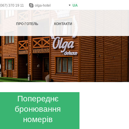
(067) 370 19 11
olga-hotel
UA
Н
ПРО ГОТЕЛЬ
КОНТАКТИ
)
Попереднє
бронювання
номерів