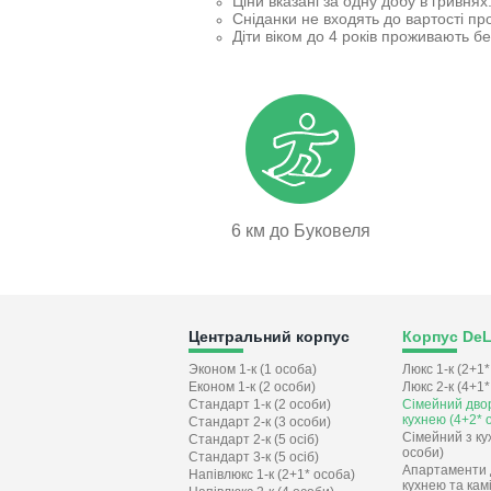
Ціни вказані за одну добу в гривнях
Сніданки не входять до вартості п
Діти віком до 4 років проживають 
6 км до Буковеля
Центральний корпус
Корпус De
Эконом 1-к (1 особа)
Люкс 1-к (2+1*
Економ 1-к (2 особи)
Люкс 2-к (4+1*
Стандарт 1-к (2 особи)
Сімейний двор
кухнею (4+2* 
Стандарт 2-к (3 особи)
Сімейний з ку
Стандарт 2-к (5 осіб)
особи)
Стандарт 3-к (5 осіб)
Апартаменти д
Напівлюкс 1-к (2+1* особа)
кухнею та кам