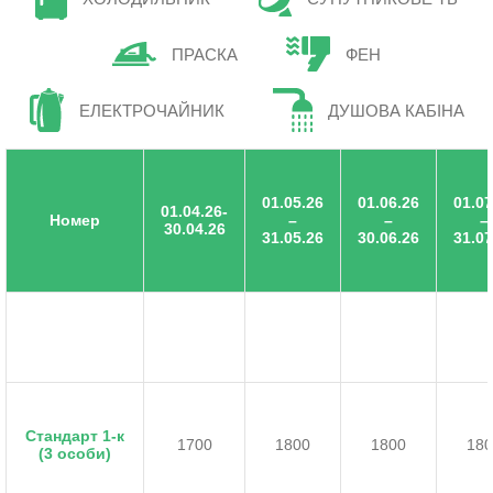
ПРАСКА
ФЕН
ЕЛЕКТРОЧАЙНИК
ДУШОВА КАБІНА
01.05.26
01.06.26
01.07
01.04.26-
Номер
–
–
–
30.04.26
31.05.26
30.06.26
31.07
Стандарт 1-к
1700
1800
1800
180
(3 особи)